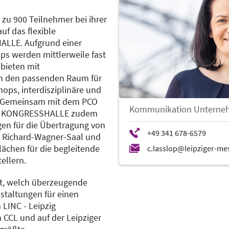
 zu 900 Teilnehmer bei ihrer
uf das flexible
LLE. Aufgrund einer
s werden mittlerweile fast
 bieten mit
n den passenden Raum für
ops, interdisziplinäre und
n. Gemeinsam mit dem PCO
Kommunikation Unterne
der KONGRESSHALLE zudem
en für die Übertragung von
er Richard-Wagner-Saal und
lächen für die begleitende
ellern.
gt, welch überzeugende
staltungen für einen
 LINC - Leipzig
m CCL und auf der Leipziger