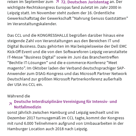
reisen im September zum
an. Der
72. Deutschen Juristentag
wichtigste Rechtskongress Europas fand zuletzt im Jahr 2000 in
Leipzig statt. Im November steht zudem der 16. Ordentliche
Gewerkschaftstag der Gewerkschaft "Nahrung Genuss Gaststätten"
im Veranstaltungskalender.
Das CCL und die KONGRESSHALLE begrüßen darüber hinaus eine
steigende Zahl von Veranstaltungen aus den Bereichen IT und
Digital Business. Dazu gehörten im Mai beispielsweise der Dell EMC
Kick-Off Event und die von den Softwareforen Leipzig veranstaltete
IT-Messe "Business Digital" sowie im Juni das Branchentreffen
"Bechtle IT-Lösungen" und die e-commerce-Konferenz "Meet
magento". Im Oktober laden der Verband deutschsprachiger SAP-
Anwender zum DSAG-Kongress und das Microsoft Partner Network
Deutschland zur größten Microsoft Partnerkonferenz außerhalb
der USA ins CCL ein.
Während die
Deutsche Interdisziplinäre Vereinigung für Intensiv- und
Notfallmedizin
sonst jährlich zwischen Hamburg und Leipzig wechselt und im
Dezember 2017 turnusgemäß im CCL tagte, kommt der Kongress
mit rund 6.000 Teilnehmern aufgrund von Umbauarbeiten in der
Hamburger Location auch 2018 nach Leipzig.