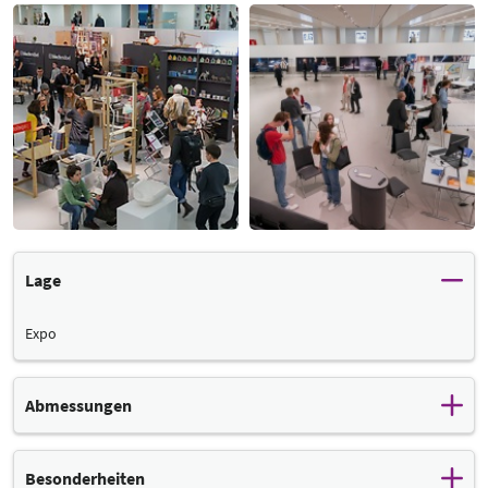
Lage
Expo
Abmessungen
Raumgröße
Besonderheiten
Maße
ca. 865 m²