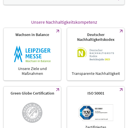
Einrichtung einer Garderobe bei großen Teilnehmerzahlen
Höhe:
oder Nutzung als Cateringbereich mit/ohne
Unsere Nachhaltigkeitskompetenz
Ausstellungsfläche nutzbar
Maße
3,8 m
Nutzung der Galerie als Rundlauf in Kombination mit
Posterflächen möglich
Wachsen in Balance
Deutscher
Nachhaltigkeitskodex
Unsere Ziele und
Maßnahmen
Transparente Nachhaltigkeit
Green Globe Certification
ISO 50001
Zertifiziertes